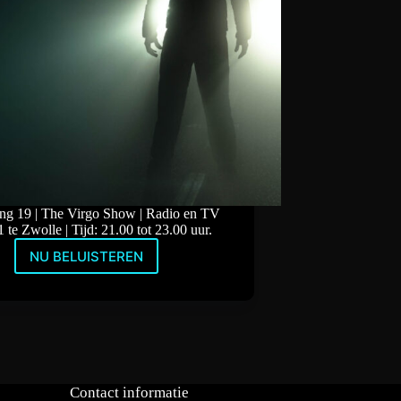
ing 19 | The Virgo Show | Radio en TV
 te Zwolle | Tijd: 21.00 tot 23.00 uur.
NU BELUISTEREN
Jackin
House
Mix
&
Dubstep
Mix
met
Tommy
Contact informatie
Virgo