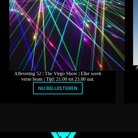
A
Aflevering 52 | The Virgo Show | Elke week
verse beats | Tijd: 21.00 tot 23.00 uur.
NU BELUISTEREN
Progressive
met
Alias_J
en
Dubstep
met
Tommy
Virgo