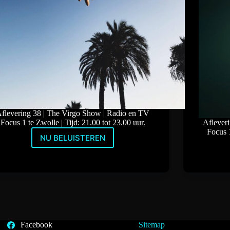
flevering 38 | The Virgo Show | Radio en TV
Focus 1 te Zwolle | Tijd: 21.00 tot 23.00 uur.
Aflever
Focus 1
NU BELUISTEREN
Ibiza
House
en
Dubstep
met
DJ
Tommy
Virgo
Facebook
Sitemap