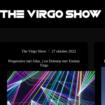
Ga
naar
de
inhoud
The Virgo Show
27 oktober 2022
Progressive met Alias_J en Dubstep met Tommy
Virgo