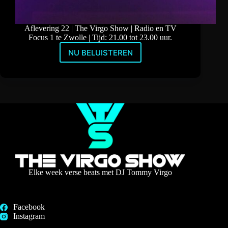
Aflevering 22 | The Virgo Show | Radio en TV
Focus 1 te Zwolle | Tijd: 21.00 tot 23.00 uur.
NU BELUISTEREN
Deep
Dubstep
Mix
&
Drum
and
Bass
met
Audio
Assault
Elke week verse beats met DJ Tommy Virgo
Facebook
Instagram