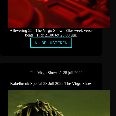
Aflevering 55 | The Virgo Show | Elke week verse
beats | Tijd: 21.00 tot 23.00 uur.
NU BELUISTEREN
Techno
met
Nathaly
Nikita
en
Deep
The Virgo Show
28 juli 2022
Dubstep
met
Kabelbreuk Special 28 Juli 2022 The Virgo Show
Tommy
Virgo