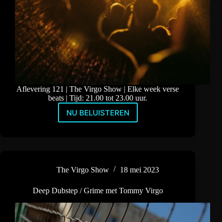
Aflevering 121 | The Virgo Show | Elke week verse
beats | Tijd: 21.00 tot 23.00 uur.
NU BELUISTEREN
Grime
/
Deep
Dubstep
mix
by
The Virgo Show
18 mei 2023
DJ
Tommy
Deep Dubstep / Grime met Tommy Virgo
Virgo