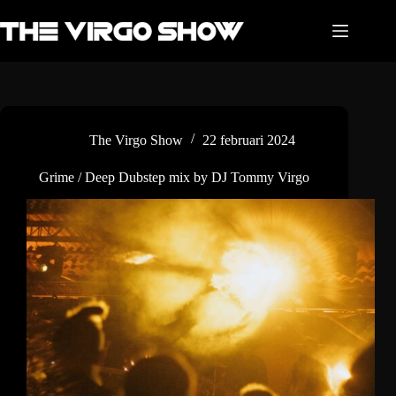
Ga
naar
de
inhoud
The Virgo Show
22 februari 2024
Grime / Deep Dubstep mix by DJ Tommy Virgo