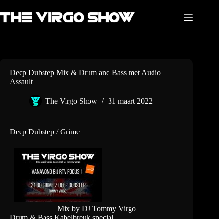
Ga
naar
de
inhoud
Deep Dubstep Mix & Drum and Bass met Audio
Assault
The Virgo Show
31 maart 2022
Deep Dubstep / Grime
Mix by DJ Tommy Virgo
Drum & Bass Kabelbreuk special