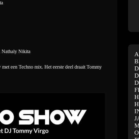
ta
Nathaly Nikita
A
B
w met een Techno mix. Het eerste deel draait Tommy
D
D
D
F
H
H
I
J
M
O