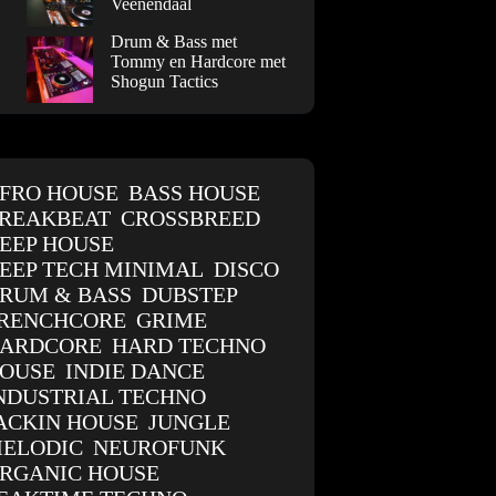
Veenendaal
Drum & Bass met
Tommy en Hardcore met
Shogun Tactics
FRO HOUSE
BASS HOUSE
REAKBEAT
CROSSBREED
EEP HOUSE
EEP TECH MINIMAL
DISCO
RUM & BASS
DUBSTEP
RENCHCORE
GRIME
ARDCORE
HARD TECHNO
OUSE
INDIE DANCE
NDUSTRIAL TECHNO
ACKIN HOUSE
JUNGLE
ELODIC
NEUROFUNK
RGANIC HOUSE