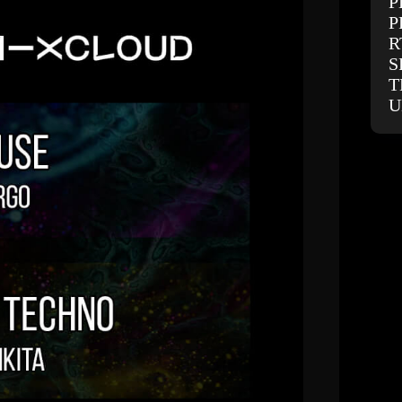
P
P
R
S
T
U