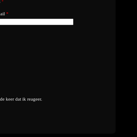
t
*
ail
*
e keer dat ik reageer.