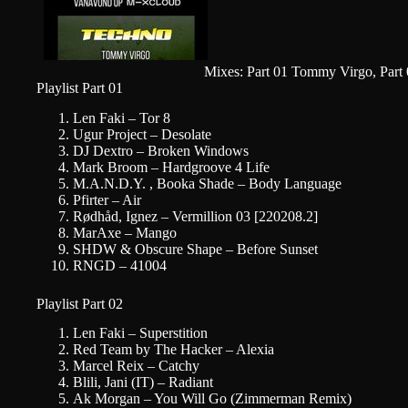
Mixes: Part 01 Tommy Virgo, Part
Playlist Part 01
Len Faki – Tor 8
Ugur Project – Desolate
DJ Dextro – Broken Windows
Mark Broom – Hardgroove 4 Life
M.A.N.D.Y. , Booka Shade – Body Language
Pfirter – Air
Rødhåd, Ignez – Vermillion 03 [220208.2]
MarAxe – Mango
SHDW & Obscure Shape – Before Sunset
RNGD – 41004
Playlist Part 02
Len Faki – Superstition
Red Team by The Hacker – Alexia
Marcel Reix – Catchy
Blili, Jani (IT) – Radiant
Ak Morgan – You Will Go (Zimmerman Remix)