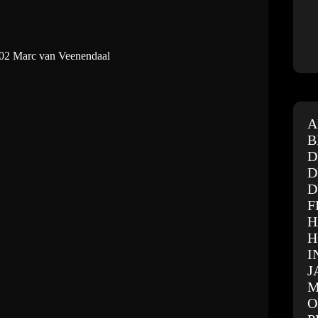
 02 Marc van Veenendaal
A
B
D
D
D
F
H
H
I
J
M
O