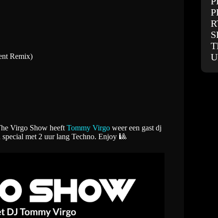
P
P
R
S
T
U
ent Remix)
 The Virgo Show heeft
Tommy Virgo
weer een gast dj
 special met 2 uur lang Techno. Enjoy 🎱