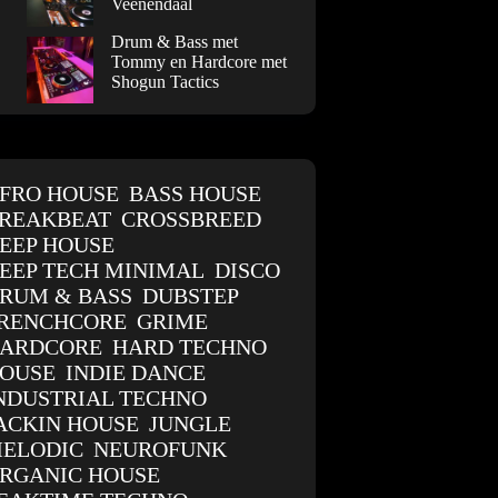
Veenendaal
Drum & Bass met
Tommy en Hardcore met
Shogun Tactics
FRO HOUSE
BASS HOUSE
REAKBEAT
CROSSBREED
EEP HOUSE
EEP TECH MINIMAL
DISCO
RUM & BASS
DUBSTEP
RENCHCORE
GRIME
ARDCORE
HARD TECHNO
OUSE
INDIE DANCE
NDUSTRIAL TECHNO
ACKIN HOUSE
JUNGLE
ELODIC
NEUROFUNK
RGANIC HOUSE