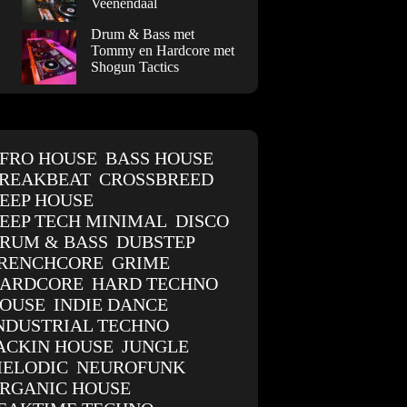
Veenendaal
Drum & Bass met
Tommy en Hardcore met
Shogun Tactics
FRO HOUSE
BASS HOUSE
REAKBEAT
CROSSBREED
EEP HOUSE
EEP TECH MINIMAL
DISCO
RUM & BASS
DUBSTEP
RENCHCORE
GRIME
ARDCORE
HARD TECHNO
OUSE
INDIE DANCE
NDUSTRIAL TECHNO
ACKIN HOUSE
JUNGLE
ELODIC
NEUROFUNK
RGANIC HOUSE