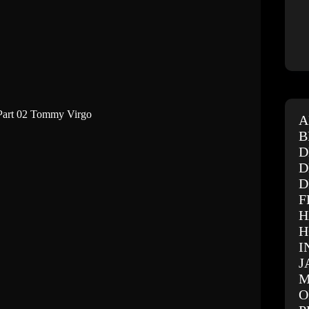
 Part 02 Tommy Virgo
A
B
D
D
D
F
H
H
I
J
M
O