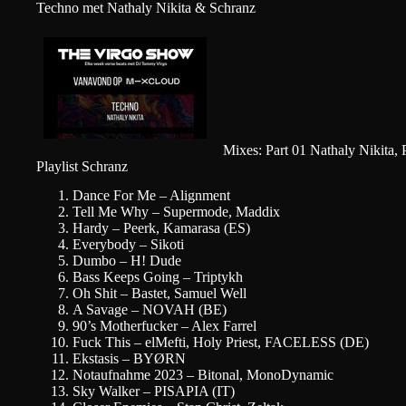
Techno met Nathaly Nikita & Schranz
Mixes: Part 01 Nathaly Nikita,
Playlist Schranz
Dance For Me – Alignment
Tell Me Why – Supermode, Maddix
Hardy – Peerk, Kamarasa (ES)
Everybody – Sikoti
Dumbo – H! Dude
Bass Keeps Going – Triptykh
Oh Shit – Bastet, Samuel Well
A Savage – NOVAH (BE)
90’s Motherfucker – Alex Farrel
Fuck This – elMefti, Holy Priest, FACELESS (DE)
Ekstasis – BYØRN
Notaufnahme 2023 – Bitonal, MonoDynamic
Sky Walker – PISAPIA (IT)