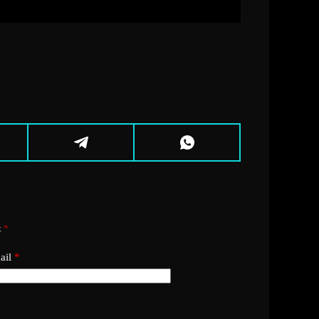
t
*
ail
*