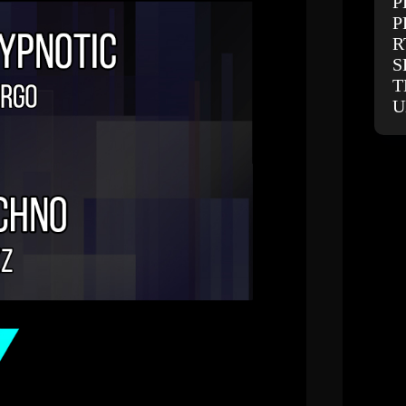
P
P
R
S
T
U