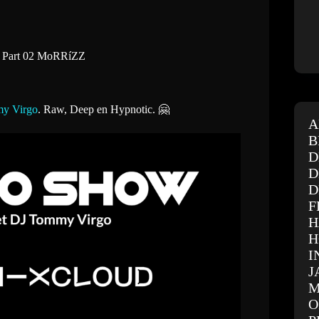
, Part 02 MoRRíZZ
y Virgo
. Raw, Deep en Hypnotic. 🤗
A
B
D
D
D
F
H
H
I
J
M
O