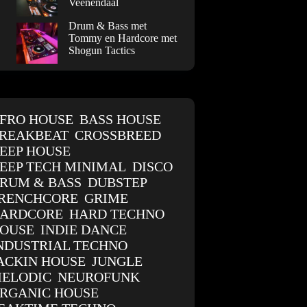
Veenendaal
Drum & Bass met
Tommy en Hardcore met
Shogun Tactics
FRO HOUSE
BASS HOUSE
REAKBEAT
CROSSBREED
EEP HOUSE
EEP TECH MINIMAL
DISCO
RUM & BASS
DUBSTEP
RENCHCORE
GRIME
ARDCORE
HARD TECHNO
OUSE
INDIE DANCE
NDUSTRIAL TECHNO
ACKIN HOUSE
JUNGLE
ELODIC
NEUROFUNK
RGANIC HOUSE