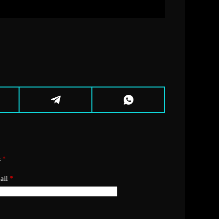
t
*
ail
*